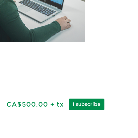
CA$500.00
+ tx
I subscribe